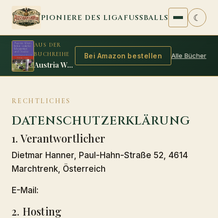
Zum Inhalt springen
☾
PIONIERE DES LIGAFUSSBALLS
AUS DER
BUCHREIHE
Alle Bücher
Bei Amazon bestellen
Austria Wien: Erster violetter Meistertitel und Double
RECHTLICHES
DATENSCHUTZERKLÄRUNG
1. Verantwortlicher
Dietmar Hanner, Paul-Hahn-Straße 52, 4614
Marchtrenk, Österreich
E-Mail:
2. Hosting