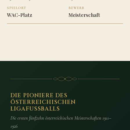
SPIELORT
BEWERB
WAC-Platz
Meisterschaft
DIE PIONIERE DES
ÖSTERREICHISCHEN
LIGAFUSSBALLS
Die ersten fünfzehn österreichischen Meisterschaften 1911–
1926