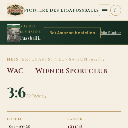
Zum Inhalt springen
☾
PIONIERE DES LIGAFUSSBALLS
AUS DER
BUCHREIHE
Alle Bücher
Bei Amazon bestellen
Fussball im Ersten Weltkrieg
MEISTERSCHAFTSSPIEL · SAISON 1911/12
WAC
–
Wiener Sportclub
3:6
Halbzeit 2:4
DATUM
SAISON
1911-10-29
1911/12