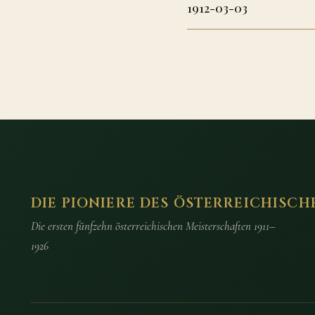
1912-03-03
DIE PIONIERE DES ÖSTERREICHISCH
Die ersten fünfzehn österreichischen Meisterschaften 1911–
1926