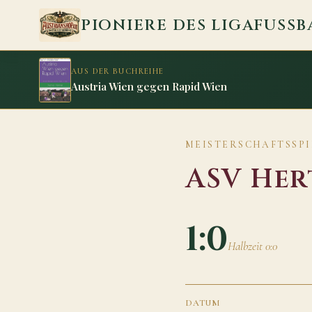
Zum Inhalt springen
PIONIERE DES LIGAFUSSB
AUS DER BUCHREIHE
Austria Wien gegen Rapid Wien
MEISTERSCHAFTSSPIEL
ASV Her
1:0
Halbzeit 0:0
DATUM