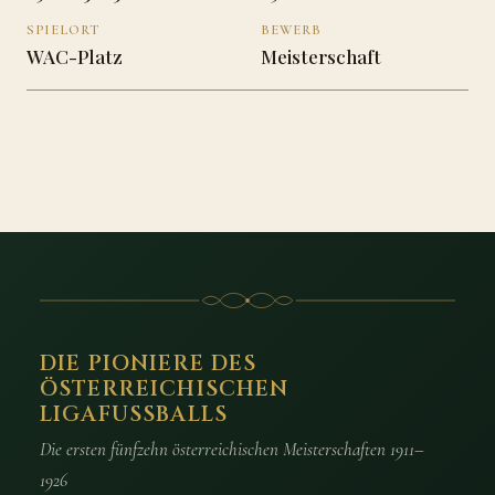
SPIELORT
BEWERB
WAC-Platz
Meisterschaft
DIE PIONIERE DES
ÖSTERREICHISCHEN
LIGAFUSSBALLS
Die ersten fünfzehn österreichischen Meisterschaften 1911–
1926