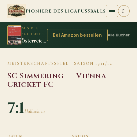
Zum Inhalt springen
☾
PIONIERE DES LIGAFUSSBALLS
AUS DER
BUCHREIHE
Alle Bücher
Bei Amazon bestellen
Österreichische Geschichte - Fussball Tagebuch 1918/19
MEISTERSCHAFTSSPIEL · SAISON 1911/12
SC Simmering
–
Vienna
Cricket FC
7:1
Halbzeit 1:1
DATUM
SAISON