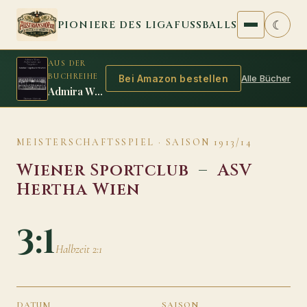
Zum Inhalt springen
☾
PIONIERE DES LIGAFUSSBALLS
AUS DER
BUCHREIHE
Alle Bücher
Bei Amazon bestellen
Admira Wien: Außenseiter auf Siegeskurs
MEISTERSCHAFTSSPIEL · SAISON 1913/14
Wiener Sportclub
–
ASV
Hertha Wien
3:1
Halbzeit 2:1
DATUM
SAISON