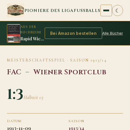
Zum Inhalt springen
☾
PIONIERE DES LIGAFUSSBALLS
AUS DER
BUCHREIHE
Alle Bücher
Bei Amazon bestellen
Rapid Wien, WAC, FAC oder WAF: Der spannende Krimi um den Meistertitel 1915/16
MEISTERSCHAFTSSPIEL · SAISON 1913/14
FAC
–
Wiener Sportclub
1:3
Halbzeit 1:3
DATUM
SAISON
1913-11-09
1913/14