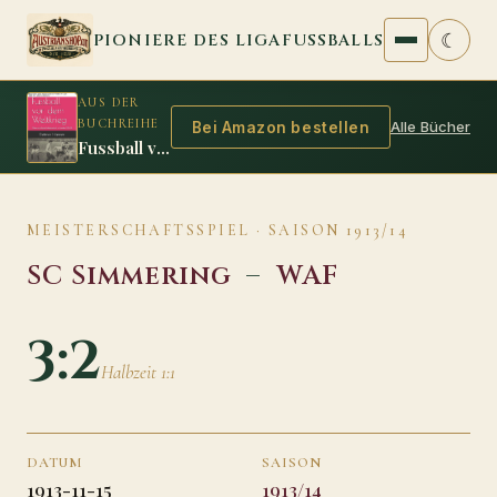
Zum Inhalt springen
☾
PIONIERE DES LIGAFUSSBALLS
AUS DER
BUCHREIHE
Alle Bücher
Bei Amazon bestellen
Fussball vor dem Weltkrieg
MEISTERSCHAFTSSPIEL · SAISON 1913/14
SC Simmering
–
WAF
3:2
Halbzeit 1:1
DATUM
SAISON
1913-11-15
1913/14