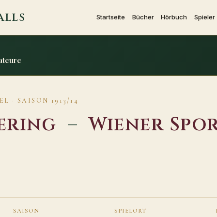
ALLS
Startseite
Bücher
Hörbuch
Spieler
ateure
 · SAISON 1913/14
ering
–
Wiener Spo
SAISON
SPIELORT