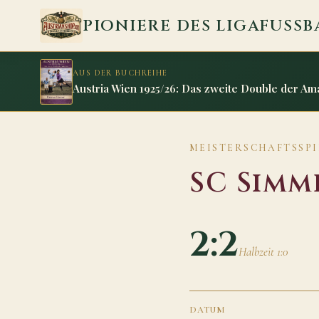
Zum Inhalt springen
PIONIERE DES LIGAFUSSB
AUS DER BUCHREIHE
Austria Wien 1925/26: Das zweite Double der Am
MEISTERSCHAFTSSPIEL
SC Simm
2:2
Halbzeit 1:0
DATUM