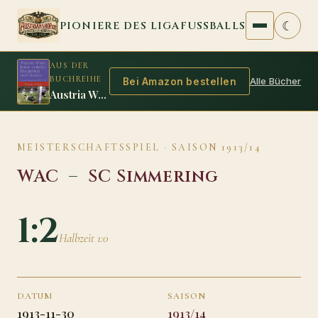
Zum Inhalt springen
☾
PIONIERE DES LIGAFUSSBALLS
AUS DER
BUCHREIHE
Alle Bücher
Bei Amazon bestellen
Austria Wien: Erster violetter Meistertitel und Double
MEISTERSCHAFTSSPIEL · SAISON 1913/14
WAC
–
SC Simmering
1:2
Halbzeit 1:0
DATUM
SAISON
1913-11-30
1913/14