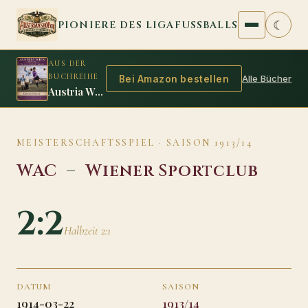
Zum Inhalt springen
☾
PIONIERE DES LIGAFUSSBALLS
AUS DER
BUCHREIHE
Alle Bücher
Bei Amazon bestellen
Austria Wien 1925/26: Das zweite Double der Amateure
MEISTERSCHAFTSSPIEL · SAISON 1913/14
WAC
–
Wiener Sportclub
2:2
Halbzeit 2:1
DATUM
SAISON
1914-03-22
1913/14