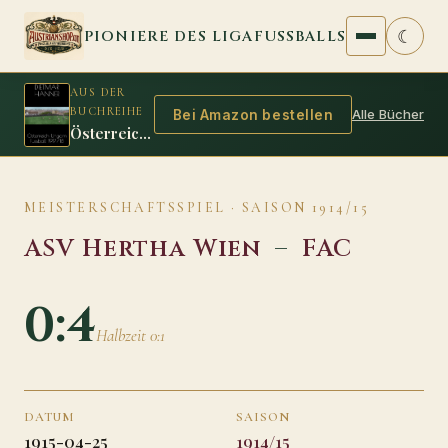
Zum Inhalt springen
☾
PIONIERE DES LIGAFUSSBALLS
AUS DER
BUCHREIHE
Alle Bücher
Bei Amazon bestellen
Österreich Ungarn Fussball 1917/18
MEISTERSCHAFTSSPIEL · SAISON 1914/15
ASV Hertha Wien
–
FAC
0:4
Halbzeit 0:1
DATUM
SAISON
1915-04-25
1914/15