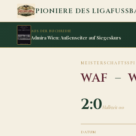
Zum Inhalt springen
PIONIERE DES LIGAFUSSB
AUS DER BUCHREIHE
Admira Wien: Außenseiter auf Siegeskurs
MEISTERSCHAFTSSPIEL
WAF
–
W
2:0
Halbzeit 0:0
DATUM