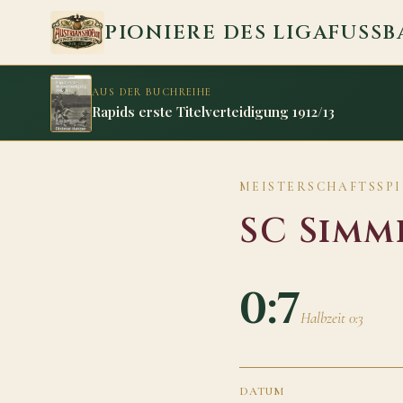
Zum Inhalt springen
PIONIERE DES LIGAFUSSB
AUS DER BUCHREIHE
Rapids erste Titelverteidigung 1912/13
MEISTERSCHAFTSSPIEL
SC Simm
0:7
Halbzeit 0:3
DATUM