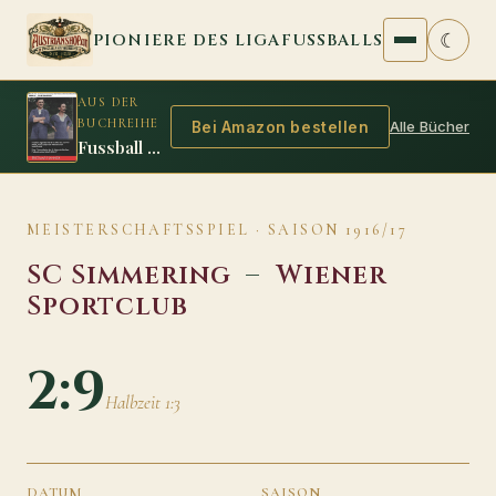
Zum Inhalt springen
☾
PIONIERE DES LIGAFUSSBALLS
AUS DER
BUCHREIHE
Alle Bücher
Bei Amazon bestellen
Fussball Legenden 1916/17
MEISTERSCHAFTSSPIEL · SAISON 1916/17
SC Simmering
–
Wiener
Sportclub
2:9
Halbzeit 1:3
DATUM
SAISON