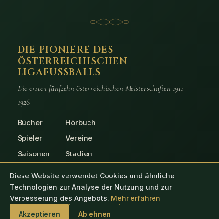
DIE PIONIERE DES
ÖSTERREICHISCHEN
LIGAFUSSBALLS
Die ersten fünfzehn österreichischen Meisterschaften 1911–
1926
Bücher
Hörbuch
Spieler
Vereine
Saisonen
Stadien
Spiele
Fotos
Diese Website verwendet Cookies und ähnliche
Technologien zur Analyse der Nutzung und zur
Verbesserung des Angebots.
Mehr erfahren
© 2026 Die Pioniere des österreichischen Ligafussballs
Akzeptieren
Ablehnen
Impressum
Datenschutz