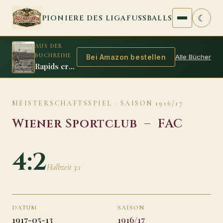
Zum Inhalt springen
☾
PIONIERE DES LIGAFUSSBALLS
AUS DER
BUCHREIHE
Alle Bücher
Bei Amazon bestellen
Rapids erste Titelverteidigung 1912/13
MEISTERSCHAFTSSPIEL · SAISON 1916/17
Wiener Sportclub
–
FAC
4:2
Halbzeit 3:1
DATUM
SAISON
1917-05-13
1916/17