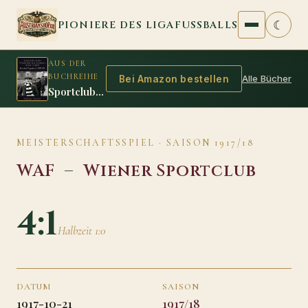
Zum Inhalt springen
☾
PIONIERE DES LIGAFUSSBALLS
AUS DER
BUCHREIHE
Alle Bücher
Bei Amazon bestellen
Sportclubs erster Meistertitel und Sindelars erster Auftritt
MEISTERSCHAFTSSPIEL · SAISON 1917/18
WAF
–
Wiener Sportclub
4:1
Halbzeit 1:0
DATUM
SAISON
1917-10-21
1917/18