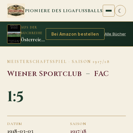
Zum Inhalt springen
☾
PIONIERE DES LIGAFUSSBALLS
AUS DER
BUCHREIHE
Alle Bücher
Bei Amazon bestellen
Österreich Ungarn Fussball 1917/18
MEISTERSCHAFTSSPIEL · SAISON 1917/18
Wiener Sportclub
–
FAC
1:5
DATUM
SAISON
1918-03-03
1917/18