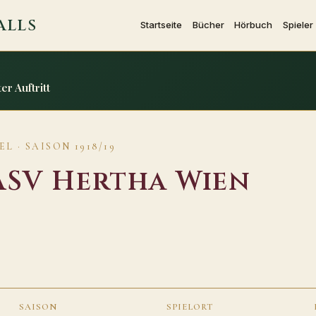
ALLS
Startseite
Bücher
Hörbuch
Spieler
er Auftritt
L · SAISON 1918/19
ASV Hertha Wien
SAISON
SPIELORT