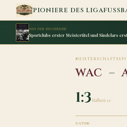
Zum Inhalt springen
PIONIERE DES LIGAFUSSB
AUS DER BUCHREIHE
Sportclubs erster Meistertitel und Sindelars erst
MEISTERSCHAFTSSPIE
WAC
–
1:3
Halbzeit 1:1
DATUM