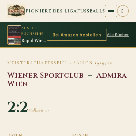
Zum Inhalt springen
☾
PIONIERE DES LIGAFUSSBALLS
AUS DER
BUCHREIHE
Alle Bücher
Bei Amazon bestellen
Rapid Wien, WAC, FAC oder WAF: Der spannende Krimi um den Meistertitel 1915/16
MEISTERSCHAFTSSPIEL · SAISON 1919/20
Wiener Sportclub
–
Admira
Wien
2:2
Halbzeit 2:1
DATUM
SAISON