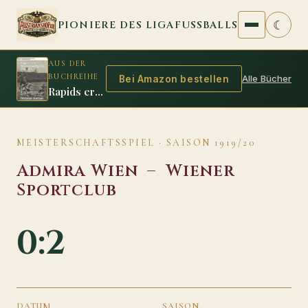
Zum Inhalt springen
☾
PIONIERE DES LIGAFUSSBALLS
AUS DER
BUCHREIHE
Alle Bücher
Bei Amazon bestellen
Rapids erste Titelverteidigung 1912/13
MEISTERSCHAFTSSPIEL · SAISON 1919/20
Admira Wien
–
Wiener
Sportclub
0:2
DATUM
SAISON