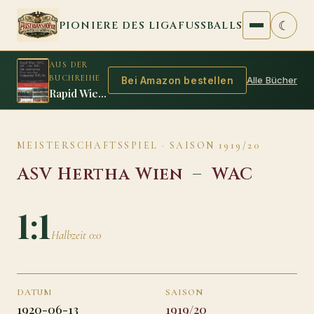
Zum Inhalt springen
☾
PIONIERE DES LIGAFUSSBALLS
AUS DER
BUCHREIHE
Alle Bücher
Bei Amazon bestellen
Rapid Wien, WAC, FAC oder WAF: Der spannende Krimi um den Meistertitel 1915/16
MEISTERSCHAFTSSPIEL · SAISON 1919/20
ASV Hertha Wien
–
WAC
1:1
Halbzeit 0:0
DATUM
SAISON
1920-06-13
1919/20