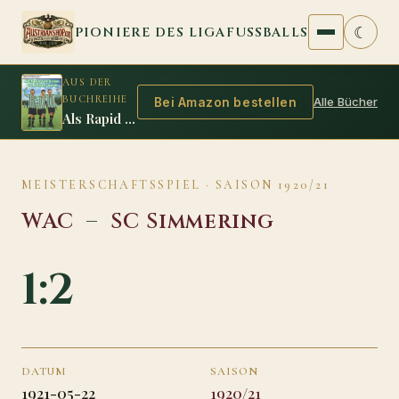
Zum Inhalt springen
☾
PIONIERE DES LIGAFUSSBALLS
AUS DER
BUCHREIHE
Alle Bücher
Bei Amazon bestellen
Als Rapid zum ersten Mal Meister wurde
MEISTERSCHAFTSSPIEL · SAISON 1920/21
WAC
–
SC Simmering
1:2
DATUM
SAISON
1921-05-22
1920/21