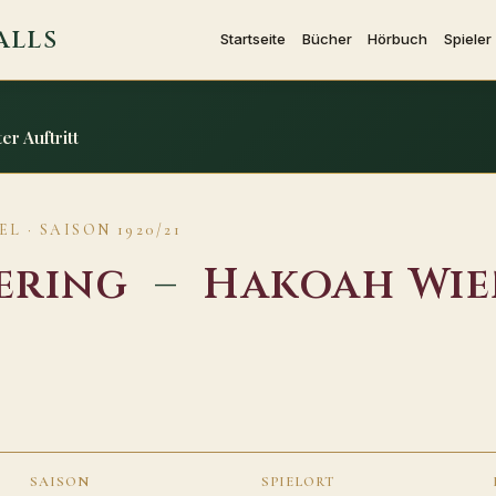
ALLS
Startseite
Bücher
Hörbuch
Spieler
er Auftritt
L · SAISON 1920/21
ering
–
Hakoah Wi
SAISON
SPIELORT