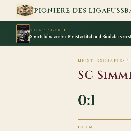
Zum Inhalt springen
PIONIERE DES LIGAFUSSB
AUS DER BUCHREIHE
Sportclubs erster Meistertitel und Sindelars erst
MEISTERSCHAFTSSPIE
SC Simm
0:1
DATUM