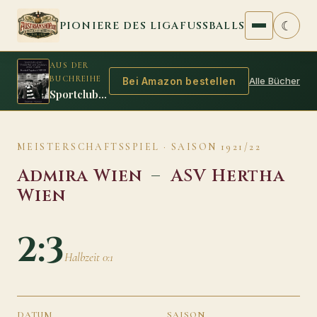
Zum Inhalt springen
☾
PIONIERE DES LIGAFUSSBALLS
AUS DER
BUCHREIHE
Alle Bücher
Bei Amazon bestellen
Sportclubs erster Meistertitel und Sindelars erster Auftritt
MEISTERSCHAFTSSPIEL · SAISON 1921/22
Admira Wien
–
ASV Hertha
Wien
2:3
Halbzeit 0:1
DATUM
SAISON