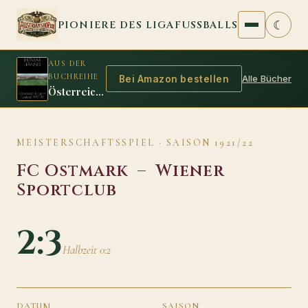
Zum Inhalt springen
☾
PIONIERE DES LIGAFUSSBALLS
AUS DER
BUCHREIHE
Alle Bücher
Bei Amazon bestellen
Österreich Ungarn Fussball 1917/18
MEISTERSCHAFTSSPIEL · SAISON 1921/22
FC Ostmark
–
Wiener
Sportclub
2:3
Halbzeit 0:2
DATUM
SAISON