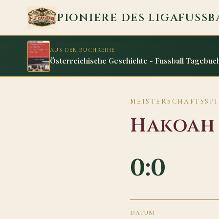
Zum Inhalt springen
PIONIERE DES LIGAFUSSB
AUS DER BUCHREIHE
Österreichische Geschichte - Fussball Tagebuch
MEISTERSCHAFTSSPIE
Hakoah
0:0
DATUM