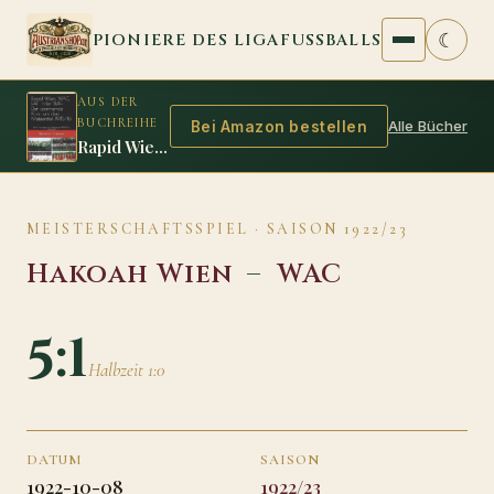
Zum Inhalt springen
☾
PIONIERE DES LIGAFUSSBALLS
AUS DER
BUCHREIHE
Alle Bücher
Bei Amazon bestellen
Rapid Wien, WAC, FAC oder WAF: Der spannende Krimi um den Meistertitel 1915/16
MEISTERSCHAFTSSPIEL · SAISON 1922/23
Hakoah Wien
–
WAC
5:1
Halbzeit 1:0
DATUM
SAISON
1922-10-08
1922/23