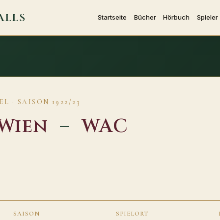
ALLS
Startseite
Bücher
Hörbuch
Spieler
L · SAISON 1922/23
Wien
–
WAC
SAISON
SPIELORT