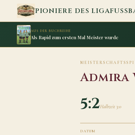
Zum Inhalt springen
PIONIERE DES LIGAFUSSB
AUS DER BUCHREIHE
Als Rapid zum ersten Mal Meister wurde
MEISTERSCHAFTSSPIE
Admira 
5:2
Halbzeit 3:0
DATUM