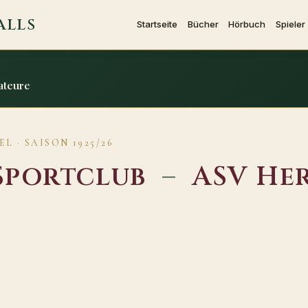
ALLS
Startseite
Bücher
Hörbuch
Spieler
ateure
L · SAISON 1925/26
Sportclub
–
ASV He