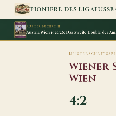
Zum Inhalt springen
PIONIERE DES LIGAFUSSB
AUS DER BUCHREIHE
Austria Wien 1925/26: Das zweite Double der Am
MEISTERSCHAFTSSPIE
Wiener 
Wien
4:2