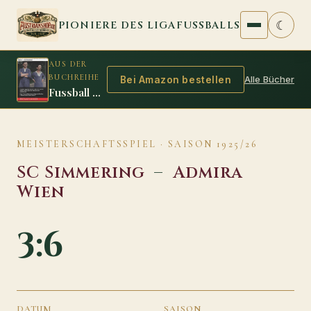
Zum Inhalt springen
☾
PIONIERE DES LIGAFUSSBALLS
AUS DER
BUCHREIHE
Alle Bücher
Bei Amazon bestellen
Fussball Legenden 1916/17
MEISTERSCHAFTSSPIEL · SAISON 1925/26
SC Simmering
–
Admira
Wien
3:6
DATUM
SAISON