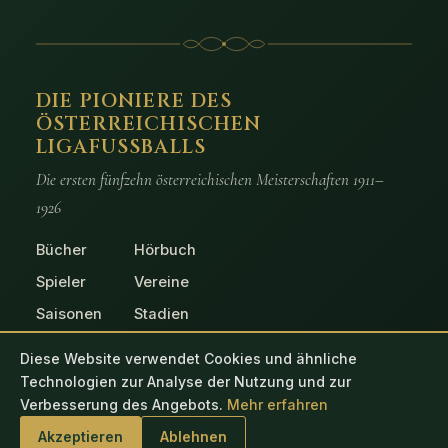
DIE PIONIERE DES
ÖSTERREICHISCHEN
LIGAFUSSBALLS
Die ersten fünfzehn österreichischen Meisterschaften 1911–
1926
Bücher
Hörbuch
Spieler
Vereine
Saisonen
Stadien
Spiele
Fotos
Diese Website verwendet Cookies und ähnliche
Technologien zur Analyse der Nutzung und zur
Verbesserung des Angebots.
Mehr erfahren
© 2026 Die Pioniere des österreichischen Ligafussballs
Akzeptieren
Ablehnen
Impressum
Datenschutz