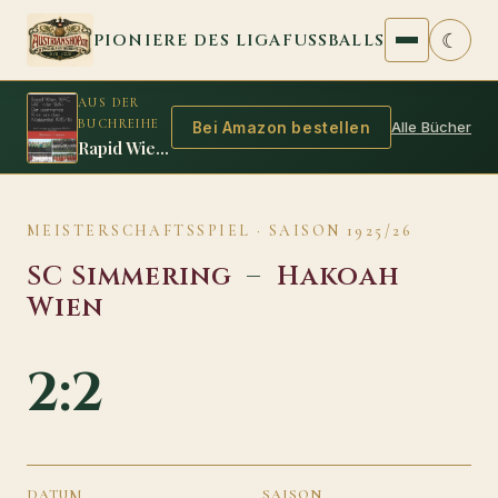
Zum Inhalt springen
☾
PIONIERE DES LIGAFUSSBALLS
AUS DER
BUCHREIHE
Alle Bücher
Bei Amazon bestellen
Rapid Wien, WAC, FAC oder WAF: Der spannende Krimi um den Meistertitel 1915/16
MEISTERSCHAFTSSPIEL · SAISON 1925/26
SC Simmering
–
Hakoah
Wien
2:2
DATUM
SAISON