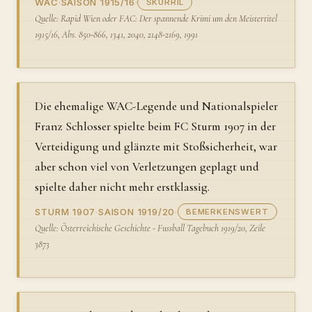
WAC
·
SAISON 1915/16
·
SKURRIL
Quelle: Rapid Wien oder FAC: Der spannende Krimi um den Meistertitel
1915/16, Abs. 850-866, 1341, 2040, 2148-2169, 1991
Die ehemalige WAC-Legende und Nationalspieler
Franz Schlosser spielte beim FC Sturm 1907 in der
Verteidigung und glänzte mit Stoßsicherheit, war
aber schon viel von Verletzungen geplagt und
spielte daher nicht mehr erstklassig.
STURM 1907
·
SAISON 1919/20
·
BEMERKENSWERT
Quelle: Österreichische Geschichte - Fussball Tagebuch 1919/20, Zeile
3873