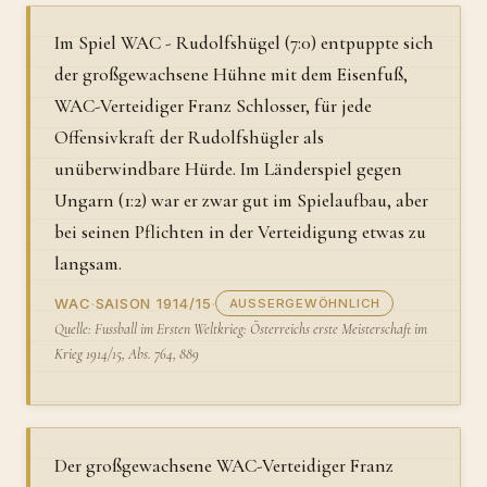
Im Spiel WAC - Rudolfshügel (7:0) entpuppte sich
der großgewachsene Hühne mit dem Eisenfuß,
WAC-Verteidiger Franz Schlosser, für jede
Offensivkraft der Rudolfshügler als
unüberwindbare Hürde. Im Länderspiel gegen
Ungarn (1:2) war er zwar gut im Spielaufbau, aber
bei seinen Pflichten in der Verteidigung etwas zu
langsam.
WAC
·
SAISON 1914/15
·
AUSSERGEWÖHNLICH
Quelle: Fussball im Ersten Weltkrieg: Österreichs erste Meisterschaft im
Krieg 1914/15, Abs. 764, 889
Der großgewachsene WAC-Verteidiger Franz