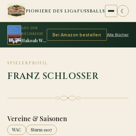
Zum Inhalt springen
☾
PIONIERE DES LIGAFUSSBALLS
AUS DER
BUCHREIHE
Alle Bücher
Bei Amazon bestellen
Hakoah Wien: Der einzige Meistertitel
SPIELERPROFIL
FRANZ SCHLOSSER
Vereine & Saisonen
WAC
Sturm 1907