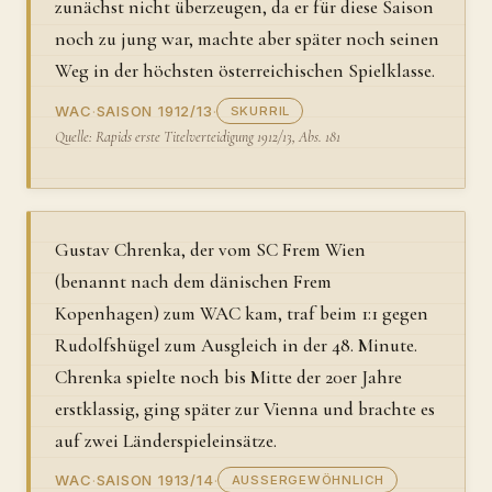
zunächst nicht überzeugen, da er für diese Saison
noch zu jung war, machte aber später noch seinen
Weg in der höchsten österreichischen Spielklasse.
WAC
·
SAISON 1912/13
·
SKURRIL
Quelle: Rapids erste Titelverteidigung 1912/13, Abs. 181
Gustav Chrenka, der vom SC Frem Wien
(benannt nach dem dänischen Frem
Kopenhagen) zum WAC kam, traf beim 1:1 gegen
Rudolfshügel zum Ausgleich in der 48. Minute.
Chrenka spielte noch bis Mitte der 20er Jahre
erstklassig, ging später zur Vienna und brachte es
auf zwei Länderspieleinsätze.
WAC
·
SAISON 1913/14
·
AUSSERGEWÖHNLICH