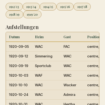
1912/13
1913/14
1914/15
1915/16
1917/18
1918/19
1919/20
Aufstellungen
Datum
Heim
Gast
Position
1920-09-05
WAC
FAC
centre_hal
1920-09-12
Simmering
WAC
centre_hal
1920-09-19
Sportclub
WAC
centre_hal
1920-10-03
WAF
WAC
centre_hal
1920-10-10
WAC
Wacker
centre_hal
1920-10-24
WAC
Admira
centre_hal
1920-10-31
WAC
Hertha
centre_hal