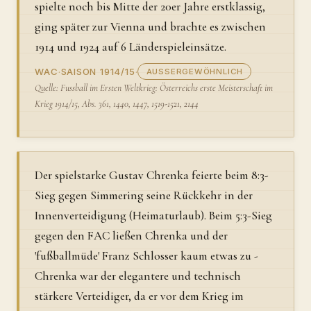
spielte noch bis Mitte der 20er Jahre erstklassig,
ging später zur Vienna und brachte es zwischen
1914 und 1924 auf 6 Länderspieleinsätze.
WAC
·
SAISON 1914/15
·
AUSSERGEWÖHNLICH
Quelle: Fussball im Ersten Weltkrieg: Österreichs erste Meisterschaft im
Krieg 1914/15, Abs. 361, 1440, 1447, 1519-1521, 2144
Der spielstarke Gustav Chrenka feierte beim 8:3-
Sieg gegen Simmering seine Rückkehr in der
Innenverteidigung (Heimaturlaub). Beim 5:3-Sieg
gegen den FAC ließen Chrenka und der
'fußballmüde' Franz Schlosser kaum etwas zu -
Chrenka war der elegantere und technisch
stärkere Verteidiger, da er vor dem Krieg im