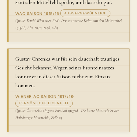
zentralen Mittelfeld spielte, und das sehr gut.
WAC
·
SAISON 1915/16
·
AUSSERGEWÖHNLICH
Quelle: Rapid Wien oder FAC: Der spannende Krimi um den Meistertitel
1915/16, Abs. 2040, 2148, 2169
Gustav Chrenka war für sein dauerhaft trauriges
Gesicht bekannt. Wegen seines Fronteinsatzes
konnte er in dieser Saison nicht zum Einsatz
kommen.
WIENER AC
·
SAISON 1917/18
·
PERSÖNLICHE EIGENHEIT
Quelle: Österreich Ungarn Fussball 1917/18 - Die letzte Meisterfeier der
Habsburger Monarchie, Zeile 23