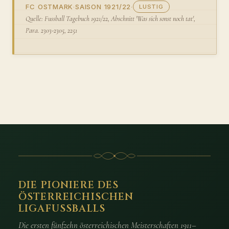
FC OSTMARK
·
SAISON 1921/22
·
LUSTIG
Quelle: Fussball Tagebuch 1921/22, Abschnitt 'Was sich sonst noch tat',
Para. 2303-2305, 2251
DIE PIONIERE DES
ÖSTERREICHISCHEN
LIGAFUSSBALLS
Die ersten fünfzehn österreichischen Meisterschaften 1911–