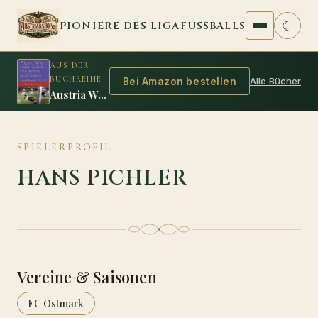
Zum Inhalt springen
☾
PIONIERE DES LIGAFUSSBALLS
AUS DER
BUCHREIHE
Alle Bücher
Bei Amazon bestellen
Austria Wien: Erster violetter Meistertitel und Double
SPIELERPROFIL
HANS PICHLER
Vereine & Saisonen
FC Ostmark