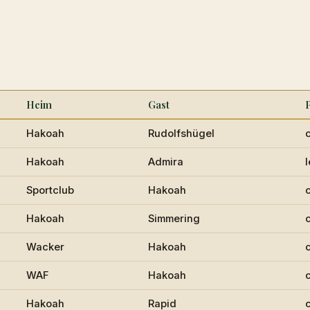
Heim
Gast
P
Hakoah
Rudolfshügel
Hakoah
Admira
l
Sportclub
Hakoah
Hakoah
Simmering
Wacker
Hakoah
WAF
Hakoah
Hakoah
Rapid