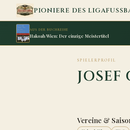
Zum Inhalt springen
PIONIERE DES LIGAFUSSB
AUS DER BUCHREIHE
Hakoah Wien: Der einzige Meistertitel
SPIELERPROFIL
JOSEF
Vereine & Saiso