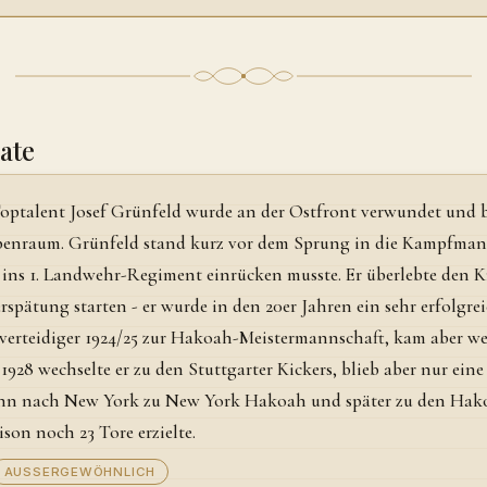
ate
optalent Josef Grünfeld wurde an der Ostfront verwundet und b
penraum. Grünfeld stand kurz vor dem Sprung in die Kampfmanns
 ins 1. Landwehr-Regiment einrücken musste. Er überlebte den K
rspätung starten - er wurde in den 20er Jahren ein sehr erfolgr
nverteidiger 1924/25 zur Hakoah-Meistermannschaft, kam aber w
 1928 wechselte er zu den Stuttgarter Kickers, blieb aber nur eine
nn nach New York zu New York Hakoah und später zu den Hakoah
ison noch 23 Tore erzielte.
AUSSERGEWÖHNLICH