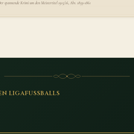
r spannende Krimi um den Meistertitel 1915/16, Abs. 1859-1861
EN LIGAFUSSBALLS