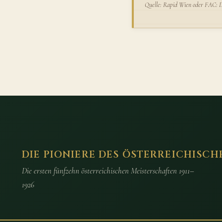
Quelle: Rapid Wien oder FAC: De
DIE PIONIERE DES ÖSTERREICHISCH
Die ersten fünfzehn österreichischen Meisterschaften 1911–
1926