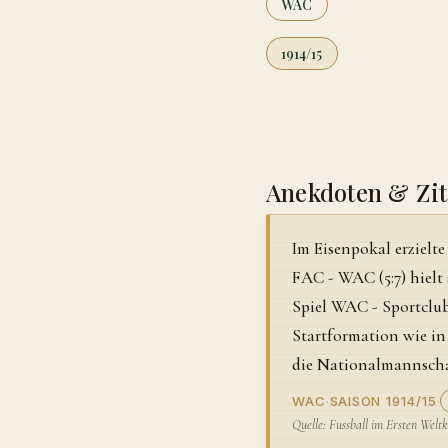
WAC
1914/15
Anekdoten & Zit
Im Eisenpokal erzielte
FAC - WAC (5:7) hielt
Spiel WAC - Sportclub 
Startformation wie in 
die Nationalmannscha
WAC
·
SAISON 1914/15
·
Quelle: Fussball im Ersten Weltkr