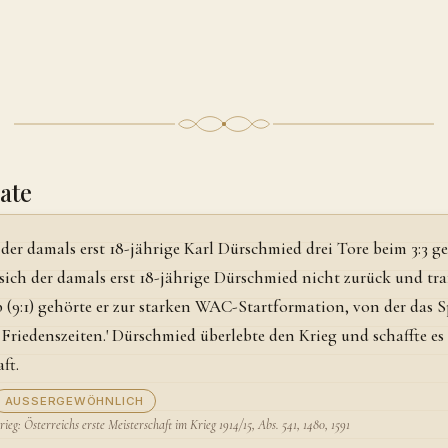
ate
 der damals erst 18-jährige Karl Dürschmied drei Tore beim 3:3 
 sich der damals erst 18-jährige Dürschmied nicht zurück und tra
(9:1) gehörte er zur starken WAC-Startformation, von der das Sp
Friedenszeiten.' Dürschmied überlebte den Krieg und schaffte es
ft.
AUSSERGEWÖHNLICH
ieg: Österreichs erste Meisterschaft im Krieg 1914/15, Abs. 541, 1480, 1591