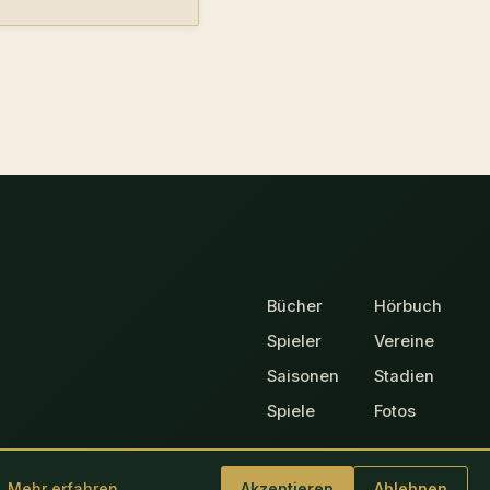
Bücher
Hörbuch
Spieler
Vereine
Saisonen
Stadien
Spiele
Fotos
.
Mehr erfahren
Akzeptieren
Ablehnen
Datenschutz