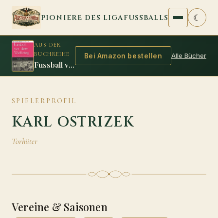
Zum Inhalt springen
☾
PIONIERE DES LIGAFUSSBALLS
AUS DER
BUCHREIHE
Alle Bücher
Bei Amazon bestellen
Fussball vor dem Weltkrieg
SPIELERPROFIL
KARL OSTRIZEK
Torhüter
Vereine & Saisonen