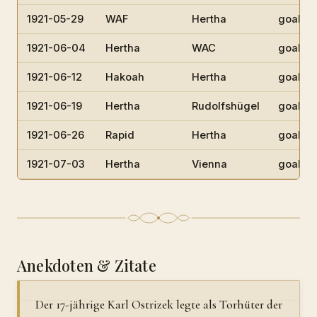
1921-05-29
WAF
Hertha
goalke
1921-06-04
Hertha
WAC
goalke
1921-06-12
Hakoah
Hertha
goalke
1921-06-19
Hertha
Rudolfshügel
goalke
1921-06-26
Rapid
Hertha
goalke
1921-07-03
Hertha
Vienna
goalke
Anekdoten & Zitate
Der 17-jährige Karl Ostrizek legte als Torhüter der