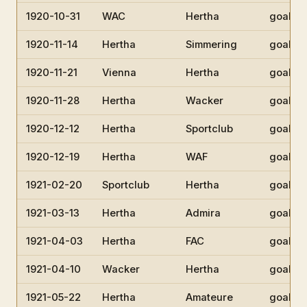
1920-10-31
WAC
Hertha
goalke
1920-11-14
Hertha
Simmering
goalke
1920-11-21
Vienna
Hertha
goalke
1920-11-28
Hertha
Wacker
goalke
1920-12-12
Hertha
Sportclub
goalke
1920-12-19
Hertha
WAF
goalke
1921-02-20
Sportclub
Hertha
goalke
1921-03-13
Hertha
Admira
goalke
1921-04-03
Hertha
FAC
goalke
1921-04-10
Wacker
Hertha
goalke
1921-05-22
Hertha
Amateure
goalke