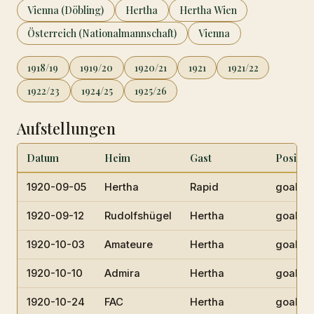
Vienna (Döbling)
Hertha
Hertha Wien
Österreich (Nationalmannschaft)
Vienna
1918/19
1919/20
1920/21
1921
1921/22
1922/23
1924/25
1925/26
Aufstellungen
Datum
Heim
Gast
Positio
1920-09-05
Hertha
Rapid
goalke
1920-09-12
Rudolfshügel
Hertha
goalke
1920-10-03
Amateure
Hertha
goalke
1920-10-10
Admira
Hertha
goalke
1920-10-24
FAC
Hertha
goalke