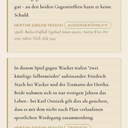
gut - an den beiden Gegentreffern hatte er keine
Schuld.
HERTHA
·
SAISON 1920/21
·
AUSSERGEWÖHNLICH
Quelle: Buch10 (Fußball Tagebuch Saison 1920/21, Austria Wien: Der
erste violette Titel), Zeile 3045
In diesem Spiel gegen Wacker trafen "zwei
künftige Selbstmörder" aufeinander: Friedrich
Stach bei Wacker und der Tormann der Hertha.
Beide nahmen sich in nur wenigen Jahren das
Leben - bei Karl Ostrizek gilt dies als gesichert,
dass es mit dem nicht nach Plan verlaufenen
sportlichen Werdegang zusammenhing.
HERTHA
·
SAISON 1920/21
·
TRAGISCH