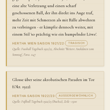
eine alte Verletzung und einen scharf
geschossenen Ball, der ihn direkt ins Auge traf,
mehr Zeit mit Schmerzen als mit Bälle abwehren
zu verbringen - er kämpfte dennoch weiter, mit
einem Stil 'so prächtig wie ein humpelnder Löwe'.
HERTHA WIEN
·
SAISON 1921/22
·
TRAGISCH
Quelle: Fussball Tagebuch 1921/22, Abschnitt 'Weitere Anekdoten vom
Sonntag', Para. 1147
Glosse über seine akrobatischen Paraden im Tor
(Okt. 1922).
HERTHA
·
SAISON 1922/23
·
AUSSERGEWÖHNLICH
Quelle: Fußball Tagebuch 1922/23 (Buch12), Zeile ~1500