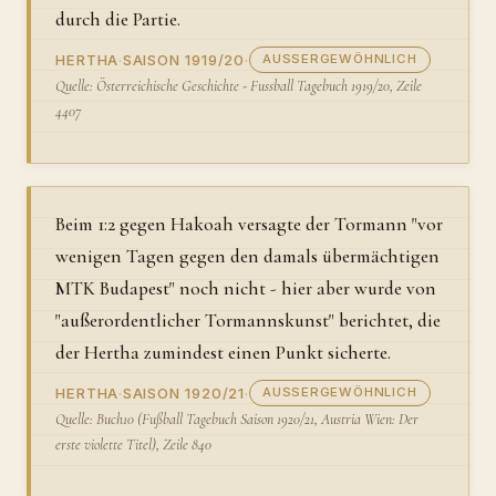
durch die Partie.
HERTHA
·
SAISON 1919/20
·
AUSSERGEWÖHNLICH
Quelle: Österreichische Geschichte - Fussball Tagebuch 1919/20, Zeile
4407
Beim 1:2 gegen Hakoah versagte der Tormann "vor
wenigen Tagen gegen den damals übermächtigen
MTK Budapest" noch nicht - hier aber wurde von
"außerordentlicher Tormannskunst" berichtet, die
der Hertha zumindest einen Punkt sicherte.
HERTHA
·
SAISON 1920/21
·
AUSSERGEWÖHNLICH
Quelle: Buch10 (Fußball Tagebuch Saison 1920/21, Austria Wien: Der
erste violette Titel), Zeile 840