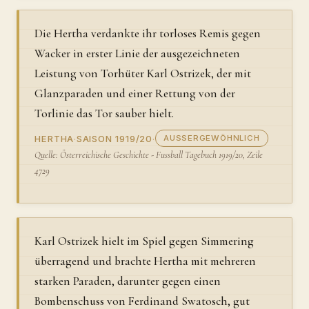
Die Hertha verdankte ihr torloses Remis gegen
Wacker in erster Linie der ausgezeichneten
Leistung von Torhüter Karl Ostrizek, der mit
Glanzparaden und einer Rettung von der
Torlinie das Tor sauber hielt.
HERTHA
·
SAISON 1919/20
·
AUSSERGEWÖHNLICH
Quelle: Österreichische Geschichte - Fussball Tagebuch 1919/20, Zeile
4729
Karl Ostrizek hielt im Spiel gegen Simmering
überragend und brachte Hertha mit mehreren
starken Paraden, darunter gegen einen
Bombenschuss von Ferdinand Swatosch, gut