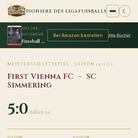
Zum Inhalt springen
☾
PIONIERE DES LIGAFUSSBALLS
AUS DER
BUCHREIHE
Alle Bücher
Bei Amazon bestellen
Fussball Legenden 1916/17
MEISTERSCHAFTSSPIEL · SAISON 1911/12
First Vienna FC
–
SC
Simmering
5:0
Halbzeit 3:0
DATUM
SAISON