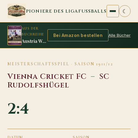
Zum Inhalt springen
☾
PIONIERE DES LIGAFUSSBALLS
AUS DER
BUCHREIHE
Alle Bücher
Bei Amazon bestellen
Austria Wien 1925/26: Das zweite Double der Amateure
MEISTERSCHAFTSSPIEL · SAISON 1911/12
Vienna Cricket FC
–
SC
Rudolfshügel
2:4
DATUM
SAISON