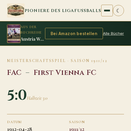
Zum Inhalt springen
☾
PIONIERE DES LIGAFUSSBALLS
AUS DER
BUCHREIHE
Alle Bücher
Bei Amazon bestellen
Austria Wien 1925/26: Das zweite Double der Amateure
MEISTERSCHAFTSSPIEL · SAISON 1911/12
FAC
–
First Vienna FC
5:0
Halbzeit 3:0
DATUM
SAISON
1912-04-28
1911/12