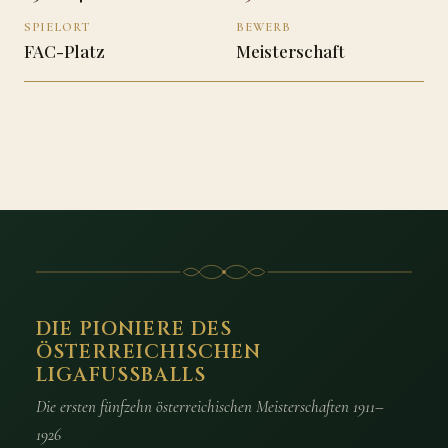
SPIELORT
BEWERB
FAC-Platz
Meisterschaft
DIE PIONIERE DES
ÖSTERREICHISCHEN
LIGAFUSSBALLS
Die ersten fünfzehn österreichischen Meisterschaften 1911–
1926