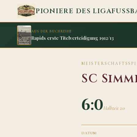
Zum Inhalt springen
PIONIERE DES LIGAFUSSB
AUS DER BUCHREIHE
Rapids erste Titelverteidigung 1912/13
MEISTERSCHAFTSSPIEL
SC Simm
6:0
Halbzeit 2:0
DATUM