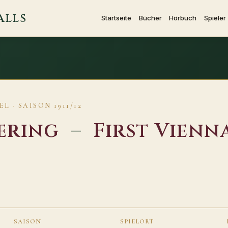
ALLS
Startseite
Bücher
Hörbuch
Spieler
 · SAISON 1911/12
ering
–
First Vienn
SAISON
SPIELORT