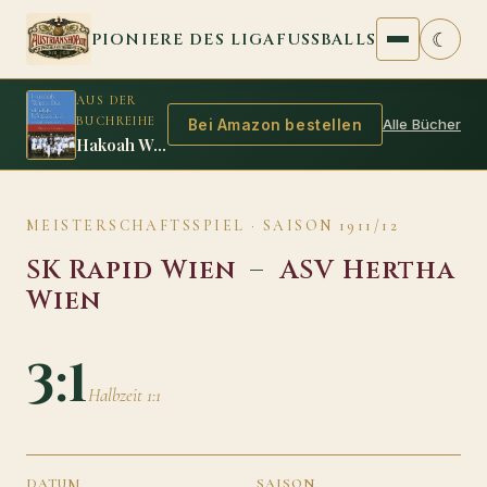
Zum Inhalt springen
☾
PIONIERE DES LIGAFUSSBALLS
AUS DER
BUCHREIHE
Alle Bücher
Bei Amazon bestellen
Hakoah Wien: Der einzige Meistertitel
MEISTERSCHAFTSSPIEL · SAISON 1911/12
SK Rapid Wien
–
ASV Hertha
Wien
3:1
Halbzeit 1:1
DATUM
SAISON