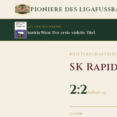
Zum Inhalt springen
PIONIERE DES LIGAFUSSB
AUS DER BUCHREIHE
Austria Wien: Der erste violette Titel
MEISTERSCHAFTSSPIEL
SK Rapi
2:2
Halbzeit 0:2
DATUM