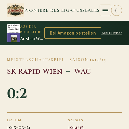
Zum Inhalt springen
☾
PIONIERE DES LIGAFUSSBALLS
AUS DER
BUCHREIHE
Alle Bücher
Bei Amazon bestellen
Austria Wien: Der erste violette Titel
MEISTERSCHAFTSSPIEL · SAISON 1914/15
SK Rapid Wien
–
WAC
0:2
DATUM
SAISON
1915-03-21
1914/15