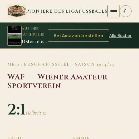
Zum Inhalt springen
☾
PIONIERE DES LIGAFUSSBALLS
AUS DER
BUCHREIHE
Alle Bücher
Bei Amazon bestellen
Österreich Ungarn Fussball 1917/18
MEISTERSCHAFTSSPIEL · SAISON 1914/15
WAF
–
Wiener Amateur-
Sportverein
2:1
Halbzeit 1:1
DATUM
SAISON