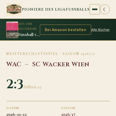
Zum Inhalt springen
☾
PIONIERE DES LIGAFUSSBALLS
AUS DER
BUCHREIHE
Alle Bücher
Bei Amazon bestellen
Fussball vor dem Weltkrieg
MEISTERSCHAFTSSPIEL · SAISON 1916/17
WAC
–
SC Wacker Wien
2:3
Halbzeit 2:3
DATUM
SAISON
1916-11-12
1916/17