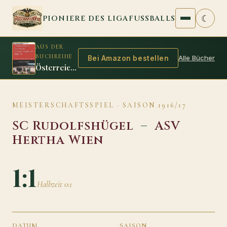
Zum Inhalt springen
☾
PIONIERE DES LIGAFUSSBALLS
AUS DER
BUCHREIHE
Alle Bücher
Bei Amazon bestellen
Österreichische Geschichte - Fussball Tagebuch 1918/19
MEISTERSCHAFTSSPIEL · SAISON 1916/17
SC Rudolfshügel
–
ASV
Hertha Wien
1:1
Halbzeit 0:1
DATUM
SAISON