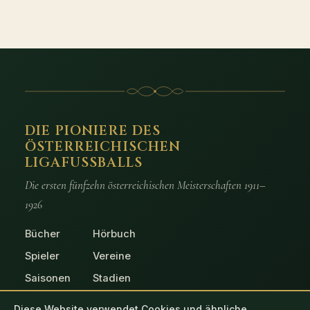
DIE PIONIERE DES
ÖSTERREICHISCHEN
LIGAFUSSBALLS
Die ersten fünfzehn österreichischen Meisterschaften 1911–
1926
Bücher
Hörbuch
Spieler
Vereine
Saisonen
Stadien
Spiele
Fotos
Diese Website verwendet Cookies und ähnliche