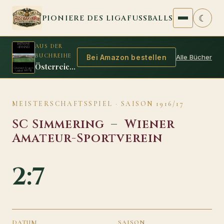
Zum Inhalt springen
☾
PIONIERE DES LIGAFUSSBALLS
AUS DER
BUCHREIHE
Alle Bücher
Bei Amazon bestellen
Österreich Ungarn Fussball 1917/18
MEISTERSCHAFTSSPIEL · SAISON 1916/17
SC Simmering
–
Wiener
Amateur-Sportverein
2:7
DATUM
SAISON