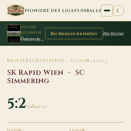
Zum Inhalt springen
☾
PIONIERE DES LIGAFUSSBALLS
AUS DER
BUCHREIHE
Alle Bücher
Bei Amazon bestellen
Österreich Ungarn Fussball 1917/18
MEISTERSCHAFTSSPIEL · SAISON 1916/17
SK Rapid Wien
–
SC
Simmering
5:2
Halbzeit 0:1
DATUM
SAISON