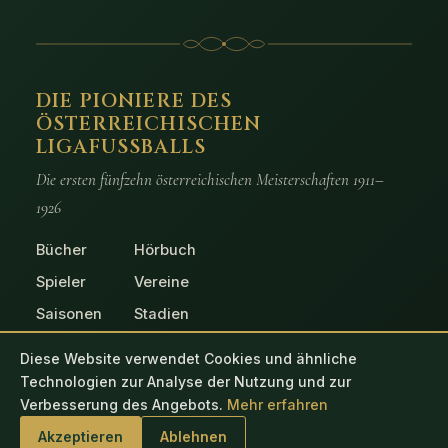
DIE PIONIERE DES
ÖSTERREICHISCHEN
LIGAFUSSBALLS
Die ersten fünfzehn österreichischen Meisterschaften 1911–
1926
Bücher
Hörbuch
Spieler
Vereine
Saisonen
Stadien
Spiele
Fotos
Diese Website verwendet Cookies und ähnliche
Technologien zur Analyse der Nutzung und zur
Verbesserung des Angebots.
Mehr erfahren
© 2026 Die Pioniere des österreichischen Ligafussballs
Akzeptieren
Ablehnen
Impressum
Datenschutz